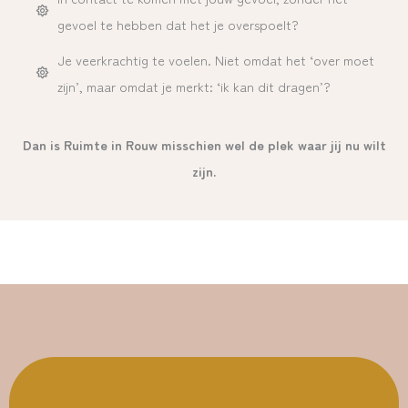
gevoel te hebben dat het je overspoelt?
Je veerkrachtig te voelen. Niet omdat het ‘over moet
zijn’, maar omdat je merkt: ‘ik kan dit dragen’?
Dan is Ruimte in Rouw misschien wel de plek waar jij nu wilt
zijn.