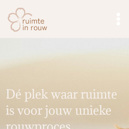
Ga
naar
de
inhoud
Dé plek waar ruimte
is voor jouw unieke
rouwproces.